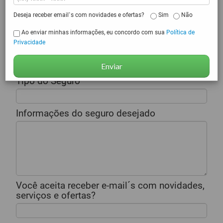
E-mail
Deseja receber email`s com novidades e ofertas?
Sim
Não
Ao enviar minhas informações, eu concordo com sua
Política de
Privacidade
Telefone
Enviar
Tipo do Seguro
Informações do seguro desejado
Você aceita receber e-mail´s com novidades,
serviços e ofertas?