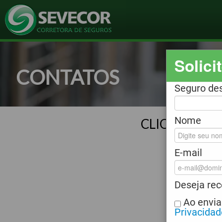
Solici
CONTATOS
Seguro de
Nome
CLIQUE NO 
E-mail
Des
Deseja re
Tenh
Ao envia
Privacidad
Que