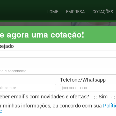
HOME
EMPRESA
COTAÇÕES
te agora uma cotação!
sejado
SERVIÇO DESEJADO PARA RECEBER 
Telefone/Whatsapp
ejo agendar uma renovação
ceber email`s com novidades e ofertas?
Sim
o dúvidas sobre Seguros
r minhas informações, eu concordo com sua
Polít
e
ro enviar uma mensagem