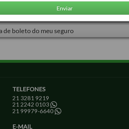
Enviar
o receber uma ligação
ia de boleto do meu seguro
TELEFONES
21 3281 9219
21 2242 0103
21 99979-6640
E-MAIL