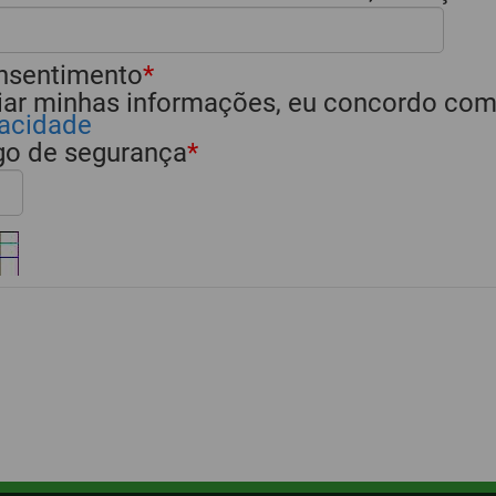
nsentimento
iar minhas informações, eu concordo co
vacidade
igo de segurança