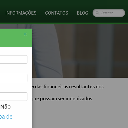
INFORMAÇÕES
CONTATOS
BLOG
×
entadas por perdas financeiras resultantes dos
e outros danos que possam ser indenizados.
Não
ica de