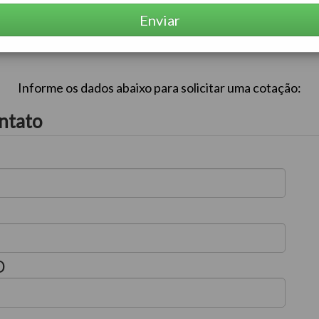
Enviar
Informe os dados abaixo para solicitar uma cotação:
ntato
D