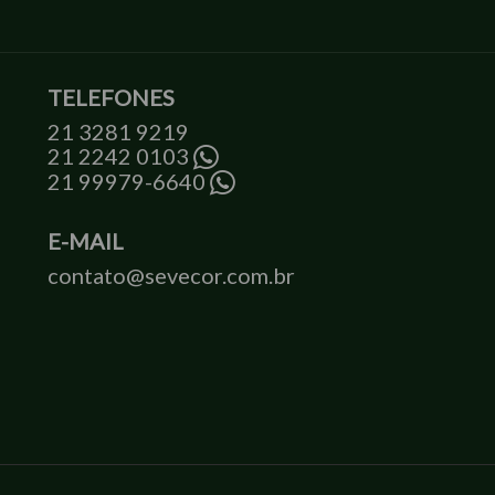
TELEFONES
21 3281 9219
21 2242 0103
21 99979-6640
E-MAIL
contato@sevecor.com.br