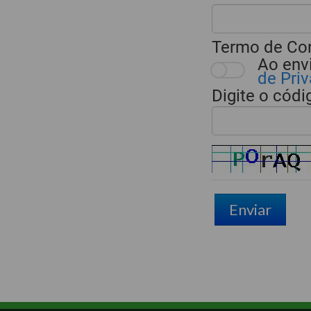
Termo de Co
Ao env
de Pri
Digite o cód
Enviar