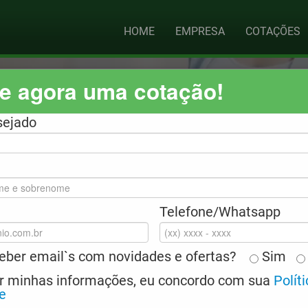
HOME
EMPRESA
COTAÇÕES
te agora uma cotação!
sejado
empresa e os seus profissionais contra reclamações apres
Telefone/Whatsapp
restados aos clientes.
paro para cobrir os custos de defesa em ações judiciais 
ceber email`s com novidades e ofertas?
Sim
r minhas informações, eu concordo com sua
Polít
e