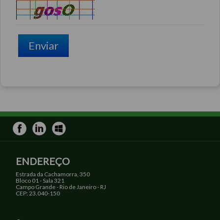
Enviar
ENDEREÇO
Estrada da Cachamorra, 350
Bloco 01 - Sala 321
Campo Grande - Rio de Janeiro - RJ
CEP: 23.040-150