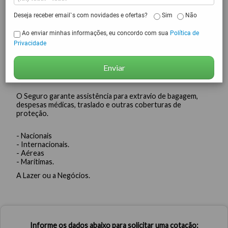
Deseja receber email`s com novidades e ofertas?
Sim
Não
Ao enviar minhas informações, eu concordo com sua
Política de
Privacidade
Enviar
O Seguro garante assistência para extravio de bagagem,
despesas médicas, traslado e outras coberturas de
proteção.
- Nacionais
- Internacionais.
- Aéreas
- Marítimas.
A Lazer ou a Negócios.
Informe os dados abaixo para solicitar uma cotação: