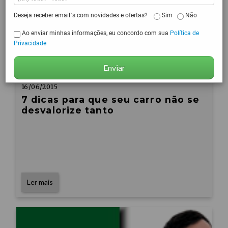
Deseja receber email`s com novidades e ofertas?
Sim
Não
Ao enviar minhas informações, eu concordo com sua
Política de
Privacidade
Enviar
16/06/2015
7 dicas para que seu carro não se
desvalorize tanto
Ler mais