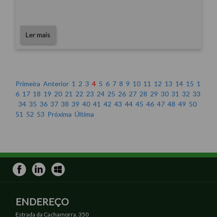
Ler mais
Primeira
Anterior
1
2
3
4
5
6
7
8
9
10
11
12
13
14
15
1
6
17
18
19
20
21
22
23
24
25
26
27
28
29
30
31
32
33
34
35
36
37
38
39
40
41
42
43
44
45
46
47
48
49
50
51
52
53
Próxima
Última
ENDEREÇO
Estrada da Cachamorra, 350